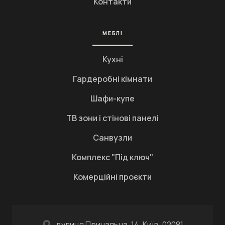
Контакти
МЕБЛІ
Кухні
Гардеробні кімнати
Шафи-купе
ТВ зони і стінові панелі
Санвузли
Комплекс "Під ключ"
Комерційні проєкти
вулиця Причальна, 14, Київ, 02081