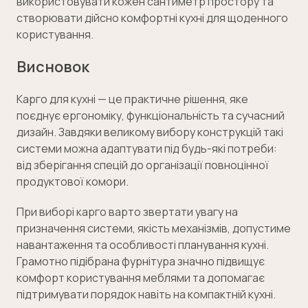
використовувати кожен сантиметр простору та
створювати дійсно комфортні кухні для щоденного
користування.
Висновок
Карго для кухні — це практичне рішення, яке
поєднує ергономіку, функціональність та сучасний
дизайн. Завдяки великому вибору конструкцій такі
системи можна адаптувати під будь-які потреби:
від зберігання спецій до організації повноцінної
продуктової комори.
При виборі карго варто звертати увагу на
призначення системи, якість механізмів, допустиме
навантаження та особливості планування кухні.
Грамотно підібрана фурнітура значно підвищує
комфорт користування меблями та допомагає
підтримувати порядок навіть на компактній кухні.