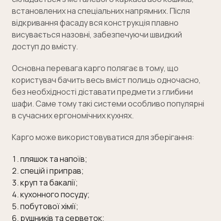
встановлених на спеціальних напрямних. Після
відкривання фасаду вся конструкція плавно
висувається назовні, забезпечуючи швидкий
доступ до вмісту.
Основна перевага карго полягає в тому, що
користувач бачить весь вміст полиць одночасно,
без необхідності діставати предмети з глибини
шафи. Саме тому такі системи особливо популярні
в сучасних ергономічних кухнях.
Карго може використовуватися для зберігання:
пляшок та напоїв;
спецій і приправ;
круп та бакалії;
кухонного посуду;
побутової хімії;
рушників та серветок;