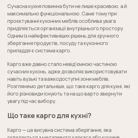
Сучасна кухня повинна бути не лише красивою, а й
максимально функціональною. Саме тому при
проєктуванні кухонних меблів особлива увага
приділяється організації внутрішнього простору.
Одним із найефективніших рішень для зручного
зберігання продуктів, посуду та кухонного
приладдя є система карго.
Карго вже давно стало невід'ємною частиною
сучасних кухонь, адже дозволяє використовувати
навіть вузькі та важкодоступні зони меблів.
Розглянемо детальніше, що таке карго для кухні, які
його різновиди існують та на що варто звернути
увагу під час вибору.
Що таке карго для кухні?
Карго — це висувна система зберігання, яка
складається з металевого каркаса або кошиків,