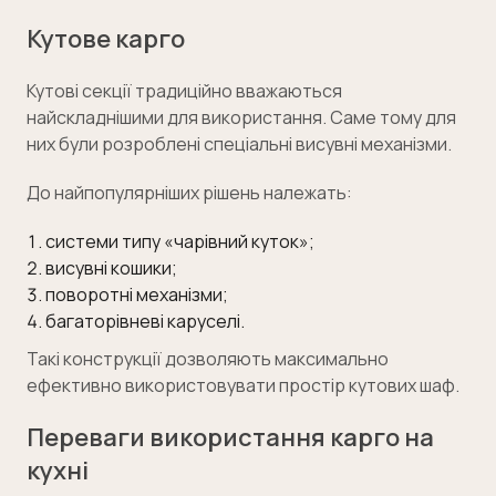
Кутове карго
Кутові секції традиційно вважаються
найскладнішими для використання. Саме тому для
них були розроблені спеціальні висувні механізми.
До найпопулярніших рішень належать:
системи типу «чарівний куток»;
висувні кошики;
поворотні механізми;
багаторівневі каруселі.
Такі конструкції дозволяють максимально
ефективно використовувати простір кутових шаф.
Переваги використання карго на
кухні